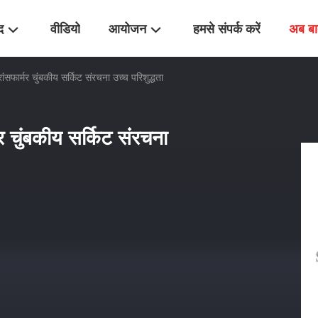
द
वीडियो
आयोजन
हमसे संपर्क करें
अब बा
ंसफार्मर चुंबकीय सर्किट संरचना उच्च परिशुद्धता
र चुंबकीय सर्किट संरचना