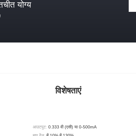
तचीत योग्य
त
विशेषताएं
आउटपुट:
0.333 वी (एसी) या 0-500mA
माप रेंज:
में 10% में 130%