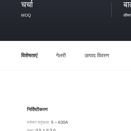
चर्चा
बा
MOQ
कीम
विशेषताएं
गेलरी
उत्पाद विवरण
निर्दिष्टीकरण
वर्तमान श्रृंखला:
5 ~ 630A
कक्षा:
0.5,1.0,3.0