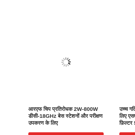
ए लघु
आरएफ चिप प्रतिरोधक 2W-800W
उच्च गत
 SCT
डीसी-18GHz बेस स्टेशनों और परीक्षण
लिए एसए
उपकरण के लिए
फ़िल्टर
80-10