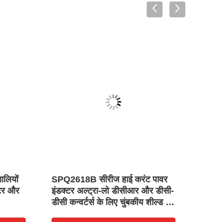
ालियों
SPQ2618B सीरीज हाई करंट पावर
स्प्लि
एटर और
इंडक्टर अल्ट्रा-लो डीसीआर और डीसी-
SCTK7
डीसी कन्वर्टर्स के लिए चुंबकीय शील्ड के
और रिल
साथ