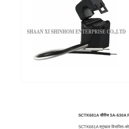
SCTK681A सीरीज 5A-630A RoHS
SCTK681A श्रृंखला विभाजित-कोर वर