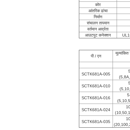
कोर
आंतरिक ढांचा
निर्माण
संचालन तापमान
वर्तमान आर्द्रता
आउटपुट कनेक्शन
UL10
मूल्यांकि
पी / एन
SCTK681A-005
(5,8A
SCTK681A-010
(5,10
5
SCTK681A-016
(5,10,
1
SCTK681A-024
(10,50,
1
SCTK681A-035
(20,100,