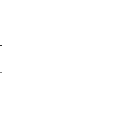
)
)
)
)
)