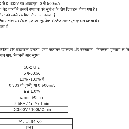
ट, 0 से 0.333V का आउटपुट, 0 से 500mA
द नेट कार्यों में उनकी स्थापना की सुविधा के लिए डिज़ाइन किया गया है।
र्किट को खोले स्थापित किया जा सकता है।
तरिक सटीक अवरोधक एक कम सुरक्षित वोल्टेज आउटपुट प्रदान करता है।
कता है।
रेसर, हीटिंग और वेंटिलेशन सिस्टम, एयर-कंडीशन उपकरण और स्वचालन - नियंत्रण प्रणाली के 
्तमान माप, निगरानी और सुरक्षा।
50-2KHz
5 ए-630A
10% -130% में
0.333 वी (एसी) या 0-500mA
± ± 1.0%
≤ min 60min
2.5KV / 1mA / 1min
DC500V / 100MΩmin
PA / UL94-V0
PBT