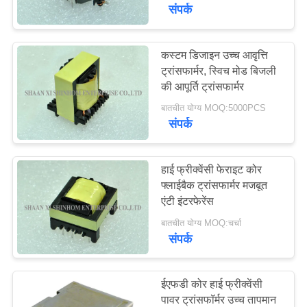
का
संपर्क
दौरा
कस्टम डिजाइन उच्च आवृत्ति
ट्रांसफार्मर, स्विच मोड बिजली
गुणवत्ता
की आपूर्ति ट्रांसफार्मर
नियंत्रण
बातचीत योग्य MOQ:5000PCS
संपर्क
हमसे
संपर्क
हाई फ्रीक्वेंसी फेराइट कोर
फ्लाईबैक ट्रांसफार्मर मजबूत
करें
एंटी इंटरफेरेंस
बातचीत योग्य MOQ:चर्चा
समाचार
संपर्क
मामले
ईएफडी कोर हाई फ्रीक्वेंसी
पावर ट्रांसफॉर्मर उच्च तापमान