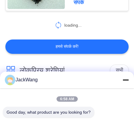
संपर्क
loading...
हमसे संपर्क करें!
लोकप्रिय श्रेणियां
सभी
JackWang
स्प्लिट कोर करंट
वर्तमान नब्ज ट्रांसफार्मर
ट्रांसफार्मर
6:58 AM
Good day, what product are you looking for?
उच्च आवृत्ति ट्रांसफार्मर
हॉल इफेक्ट करंट सेंसर
सतह माउंट शक्ति