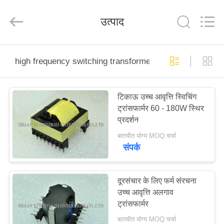
2026
Shaanxi
Shinhom
उत्पाद
Enterprise
Co.,Ltd.
All
Rights
Reserved.
घर
high frequency switching transformer
उत्पादों
टिकाऊ उच्च आवृत्ति स्विचिंग
ट्रांसफार्मर 60 - 180W स्थिर
वीडियो
प्रदर्शन
बातचीत योग्य MOQ:चर्चा
हमारे
संपर्क
बारे
में
दूरसंचार के लिए फर्म संरचना
उच्च आवृत्ति अलगाव
ट्रांसफार्मर
कारखाने
बातचीत योग्य MOQ:चर्चा