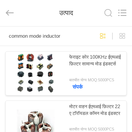
2026
Shaanxi
Shinhom
उत्पाद
Enterprise
Co.,Ltd.
All
Rights
Reserved.
घर
common mode inductor
उत्पादों
फेराइट कोर 100KHz ईएमआई
फ़िल्टर सामान्य मोड इंडक्टर्स
वीडियो
बातचीत योग्य MOQ:5000PCS
हमारे
संपर्क
बारे
में
मोटर वाहन ईएमआई फ़िल्टर 22
ए टॉरॉयडल कॉमन मोड इंडक्टर
कारखाने
बातचीत योग्य MOQ:5000PCS