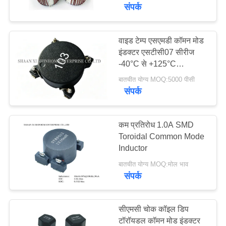
का
संपर्क
दौरा
वाइड टेम्प एसएमडी कॉमन मोड
इंडक्टर एसटीसी07 सीरीज
गुणवत्ता
-40°C से +125°C
नियंत्रण
16.5×17.5 मिमी इलेक्ट्रॉनिक
बातचीत योग्य MOQ:5000 पीसी
उपकरणों और अलगाव के लिए
संपर्क
हमसे
संपर्क
कम प्रतिरोध 1.0A SMD
Toroidal Common Mode
करें
Inductor
बातचीत योग्य MOQ:मोल भाव
समाचार
संपर्क
मामले
सीएमसी चोक कॉइल डिप
टॉरॉयडल कॉमन मोड इंडक्टर