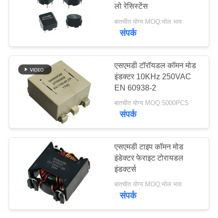
लो रेसिस्टेंस
उद्धरण
बातचीत योग्य MOQ:मोल भाव
मांगें
संपर्क
साइटमैप
एसएमडी टॉरॉयडल कॉमन मोड
इंडक्टर 10KHz 250VAC
PRIVACY
EN 60938-2
POLICY
बातचीत योग्य MOQ:5000PCS
संपर्क
एसएमडी टाइप कॉमन मोड
इंडेक्टर फेराइट टोरायडल
इंडक्टर्स
बातचीत योग्य MOQ:मोल भाव
संपर्क