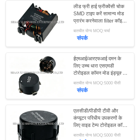
लीड फ्री हाई फ्रीक्वेंसी चोक
SMD टाइप करें सामान्य मोड
प्रारंभ करनेवाला filter कॉइल
फिल्टर
बातचीत योग्य MOQ:चर्चा
संपर्क
ईएमआई/आरएफआई दमन के
लिए उच्च धारा एसएमडी
टोरोइडल कॉमन मोड इंड्यूक्टर
एसटीसी08 सीरीज
बातचीत योग्य MOQ:5000 पीसी
200μएच-20mH
संपर्क
एलसीडी/पीडीपी टीवी और
कंप्यूटर परिधीय उपकरणों के
लिए वाइड टेम्प टोरोइडल कॉमन
मोड इंडक्टर टीआरएफ श्रृंखला
बातचीत योग्य MOQ:5000 पीसी