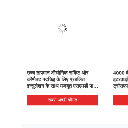
s
उच्च तापमान औद्योगिक सर्किट और
4000 व
सएमडी
कॉम्पैक्ट पदचिह्न के लिए प्रबलित
इंटरवाइं
इन्सुलेशन के साथ मजबूत एसएमडी पावर
ट्रांसफा
फार्मर
ट्रांसफार्मर
पावर सि
सबसे अच्छी कीमत