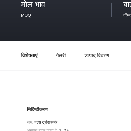
मोल भाव
बा
MOQ
कीम
विशेषताएं
गेलरी
उत्पाद विवरण
निर्दिष्टीकरण
नाम:
पल्स ट्रांसफार्मर
अनुपात बदल जाता है:
1: 2.6