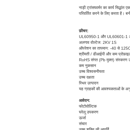
नाड़ी ट्रांसफार्मर का कार्य सिद्धांत
परिवर्तित करने के लिए करता है। ब
फ़ीचर:
UL60950-1 और UL60601-1 अलगा
अलगाव वोल्टेज: 2KV 1S
ऑपरेशन का तापमान: -40 से 125C डि
श्रीमती / डीआईपी और कम प्रोफ़ाइ
RoHS संगत (Pb मुक्त) संस्करण उप
कम नुकसान
उच्च विश्वसनीयता
उच्च दक्षता
स्थिर उत्पादन
यह ग्राहकों की आवश्यकताओं के अ
आवेदन:
फोटोवोल्टिक
घरेलू उपकरण
ऊर्जा
संचार
उच्च शक्ति की आपूर्ति