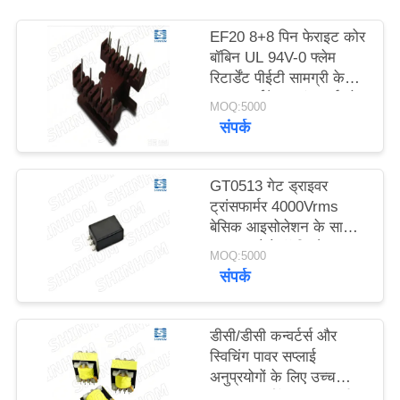
उद्धरण
EF20 8+8 पिन फेराइट कोर
मांगें
बॉबिन UL 94V-0 फ्लेम
रिटार्डेंट पीईटी सामग्री के
साथ फ्लाईबैक ट्रांसफार्मर के
साइटमैप
MOQ:5000
लिए
संपर्क
PRIVACY
GT0513 गेट ड्राइवर
POLICY
ट्रांसफार्मर 4000Vrms
बेसिक आइसोलेशन के साथ,
पुश-पुल टोपोलॉजी और
MOQ:5000
IGBT और MOSFET गेट
संपर्क
ड्राइव के लिए AEC-Q200
अनुपालन
डीसी/डीसी कन्वर्टर्स और
स्विचिंग पावर सप्लाई
अनुप्रयोगों के लिए उच्च
आवृत्ति फ्लाईबैक ट्रांसफार्मर