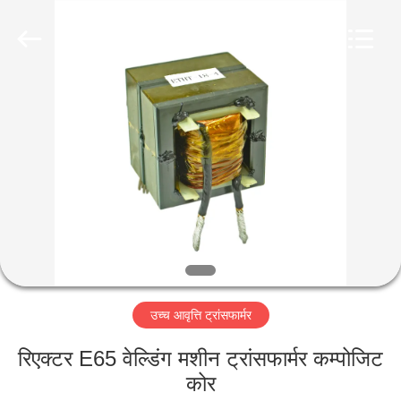
2026
Shaanxi
Shinhom
Enterprise
Co.,Ltd.
All
Rights
Reserved.
घर
उत्पादों
वीडियो
हमारे
बारे
उच्च आवृत्ति ट्रांसफार्मर
में
रिएक्टर E65 वेल्डिंग मशीन ट्रांसफार्मर कम्पोजिट
कारखाने
कोर