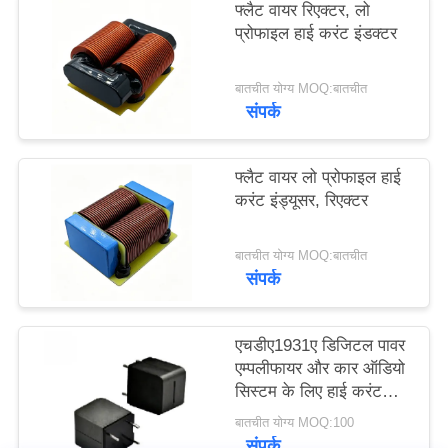
फ्लैट वायर रिएक्टर, लो
उद्धरण
प्रोफाइल हाई करंट इंडक्टर
मांगें
बातचीत योग्य MOQ:बातचीत
संपर्क
साइटमैप
PRIVACY
फ्लैट वायर लो प्रोफाइल हाई
करंट इंड्यूसर, रिएक्टर
POLICY
बातचीत योग्य MOQ:बातचीत
संपर्क
एचडीए1931ए डिजिटल पावर
एम्पलीफायर और कार ऑडियो
सिस्टम के लिए हाई करंट
पावर इंडक्टर
बातचीत योग्य MOQ:100
संपर्क