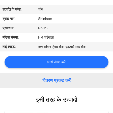
का
उत्पत्ति के प्लेस:
चीन
दौरा
ब्रांड नाम:
Shinhom
गुणवत्ता
प्रमाणन:
RoHS
नियंत्रण
मॉडल संख्या:
HR श्रृंखला
हाई लाइट:
,
उच्च वर्तमान प्रेरक चोक
एसएमडी पावर चोक
हमसे
संपर्क
हमसे संपर्क करें!
करें
विवरण प्रकट करें
समाचार
इसी तरह के उत्पादों
मामले