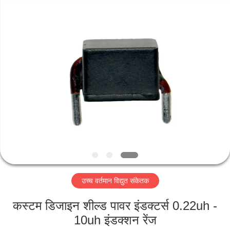
2026
Shaanxi
Shinhom
Enterprise
Co.,Ltd.
All
Rights
Reserved.
घर
उत्पादों
वीडियो
हमारे
बारे
उच्च वर्तमान विद्युत संकेतक
में
कस्टम डिजाइन शील्ड पावर इंडक्टर्स 0.22uh -
कारखाने
10uh इंडक्शन रेंज