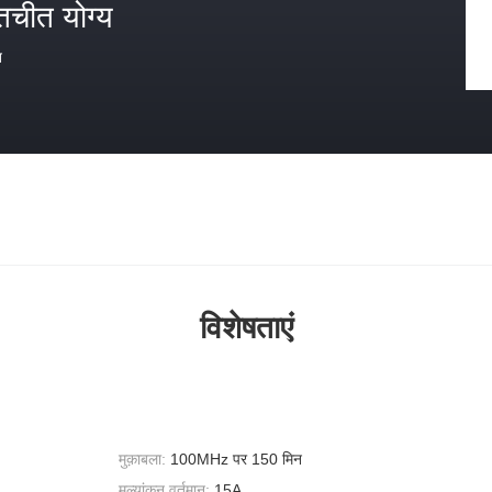
तचीत योग्य
त
विशेषताएं
मुक़ाबला:
100MHz पर 150 मिन
मूल्यांकन वर्तमान:
15A