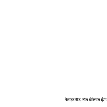
फेराइट बीड, होल होलियल ईएमआई