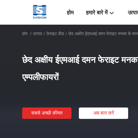
होम
हमारे बारे में
उत्पा
होम
/
उत्पाद
/
फ़ेराइट बीड
/
छेद अक्षीय ईएमआई दमन फेराइट मनका के माध्य
छेद अक्षीय ईएमआई दमन फेराइट मनका 
एम्पलीफायरों
सबसे अच्छी कीमत
अब बात करें